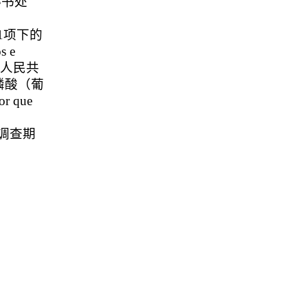
秘书处
1
项下的
 e
中华人民共
磷酸（葡
or que
害调查期