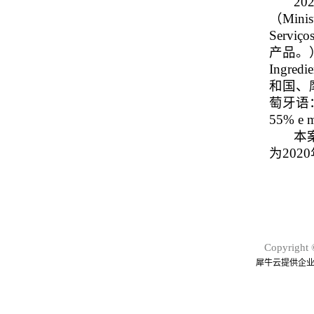
202
（Minist
Serviço
产品。
Ingr
和国、
萄牙语：áci
55% e
本案倾
为202
Copyright 
犀牛云提供企